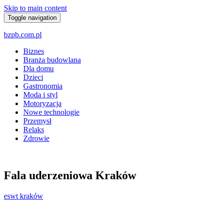
Skip to main content
Toggle navigation
bzpb.com.pl
Biznes
Branża budowlana
Dla domu
Dzieci
Gastronomia
Moda i styl
Motoryzacja
Nowe technologie
Przemysł
Relaks
Zdrowie
Fala uderzeniowa Kraków
eswt kraków