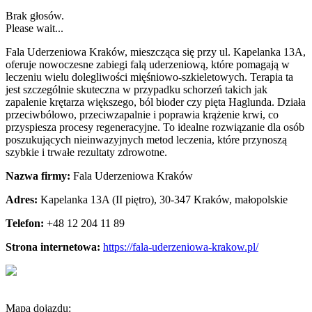
Brak głosów.
Please wait...
Fala Uderzeniowa Kraków, mieszcząca się przy ul. Kapelanka 13A,
oferuje nowoczesne zabiegi falą uderzeniową, które pomagają w
leczeniu wielu dolegliwości
mięśniowo-szkieletowych. Terapia ta
jest szczególnie skuteczna w przypadku schorzeń takich jak
zapalenie krętarza większego, ból bioder czy pięta Haglunda. Działa
przeciwbólowo, przeciwzapalnie i poprawia krążenie krwi, co
przyspiesza procesy regeneracyjne. To idealne rozwiązanie dla osób
poszukujących nieinwazyjnych metod leczenia, które przynoszą
szybkie i trwałe rezultaty zdrowotne.
Nazwa firmy:
Fala Uderzeniowa Kraków
Adres:
Kapelanka 13A (II piętro)
,
30-347 Kraków
,
małopolskie
Telefon:
+48 12 204 11 89
Strona internetowa:
https://fala-uderzeniowa-krakow.pl/
Mapa dojazdu: