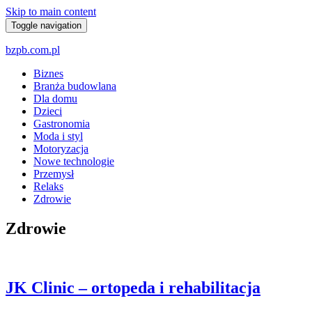
Skip to main content
Toggle navigation
bzpb.com.pl
Biznes
Branża budowlana
Dla domu
Dzieci
Gastronomia
Moda i styl
Motoryzacja
Nowe technologie
Przemysł
Relaks
Zdrowie
Zdrowie
JK Clinic – ortopeda i rehabilitacja